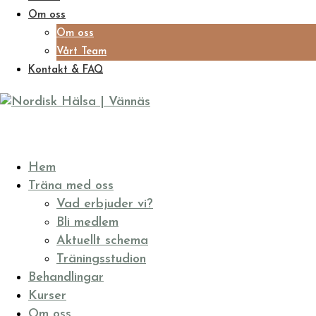
Om oss
Om oss
Vårt Team
Kontakt & FAQ
Hem
Träna med oss
Vad erbjuder vi?
Bli medlem
Aktuellt schema
Träningsstudion
Behandlingar
Kurser
Om oss