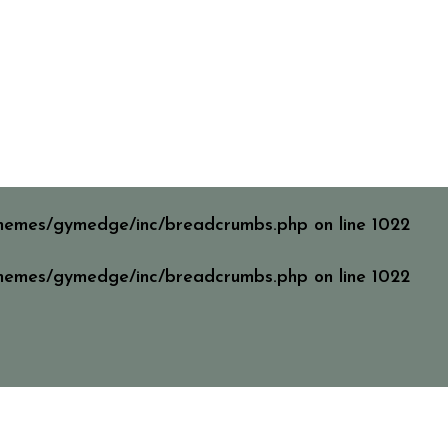
/themes/gymedge/inc/breadcrumbs.php
on line
1022
/themes/gymedge/inc/breadcrumbs.php
on line
1022