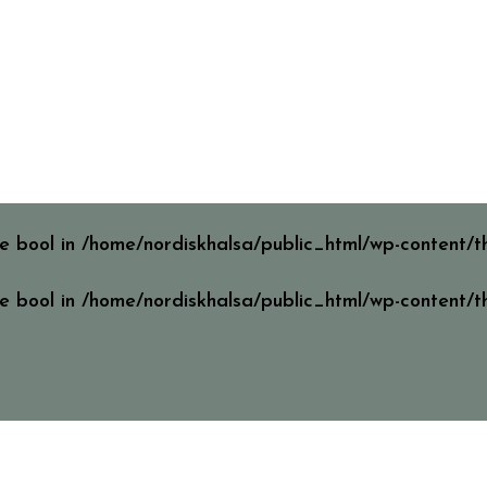
pe bool in
/home/nordiskhalsa/public_html/wp-content
pe bool in
/home/nordiskhalsa/public_html/wp-content