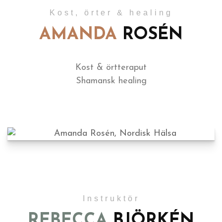
Kost, örter & healing
AMANDA
ROSÉN
Kost & örtteraput
Shamansk healing
Instruktör
REBECCA
BJÖRKÉN