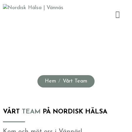
Vårt Team
Hem
Vårt Team
VÅRT
TEAM
PÅ NORDISK HÄLSA
Kom och möt oss i Vännäs!