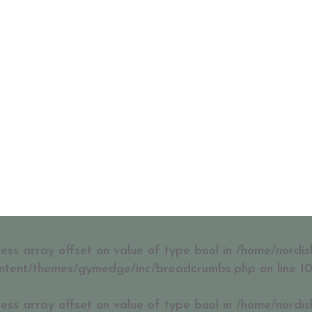
HEM
TRÄNA MED OSS
BEHANDLINGAR
tegory:
Thaiboxning 
cess array offset on value of type bool in
/home/nordis
ntent/themes/gymedge/inc/breadcrumbs.php
on line
1
cess array offset on value of type bool in
/home/nordis