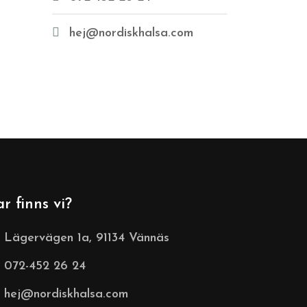
hej@nordiskhalsa.com
ar finns vi?
Lägervägen 1a, 91134 Vännäs
072-452 26 24
hej@nordiskhalsa.com