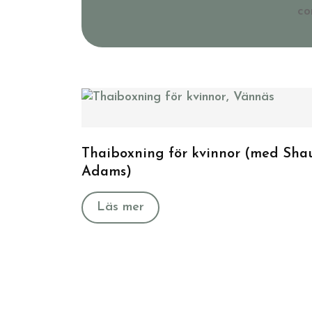
co
Thaiboxning för kvinnor (med Sha
Adams)
Läs mer