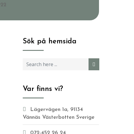
022
Sök på hemsida
Var finns vi?
Lägervägen 1a, 91134
Vännäs Västerbotten Sverige
072-452 26 24