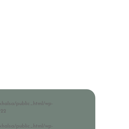
KURSER
OM OSS
KONTAKT & FAQ
för Kvinnor
khalsa/public_html/wp-
022
khalsa/public_html/wp-