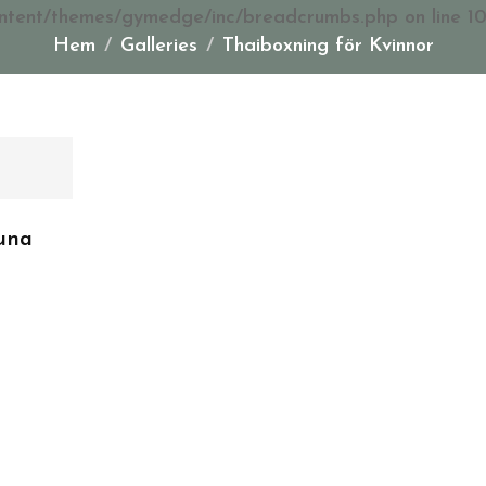
ntent/themes/gymedge/inc/breadcrumbs.php
on line
1
Hem
Galleries
Thaiboxning för Kvinnor
una