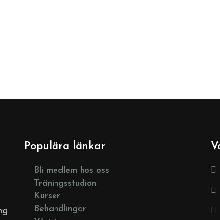
Populära länkar
V
Bli medlem hos oss
Träningsstudion
Kurser
Behandlingar
ng