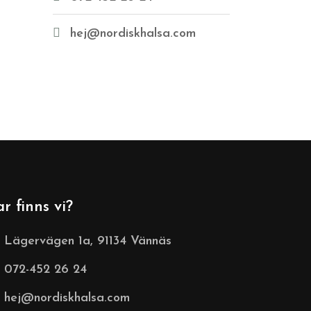
hej@nordiskhalsa.com
ar finns vi?
Lägervägen 1a, 91134 Vännäs
072-452 26 24
hej@nordiskhalsa.com