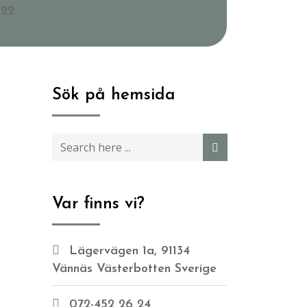
022
Sök på hemsida
Var finns vi?
Lägervägen 1a, 91134
Vännäs Västerbotten Sverige
072-452 26 24