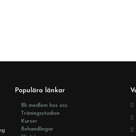
Populära länkar
V
Bli medlem hos oss
Träningsstudion
Kurser
Behandlingar
ng