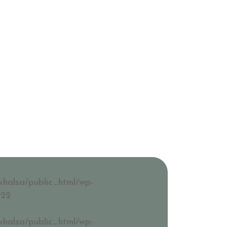
KURSER
OM OSS
KONTAKT & FAQ
 Träning
khalsa/public_html/wp-
022
khalsa/public_html/wp-