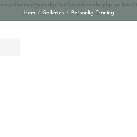
ntent/themes/gymedge/inc/breadcrumbs.php
on line
1
Hem
Galleries
Personlig Träning