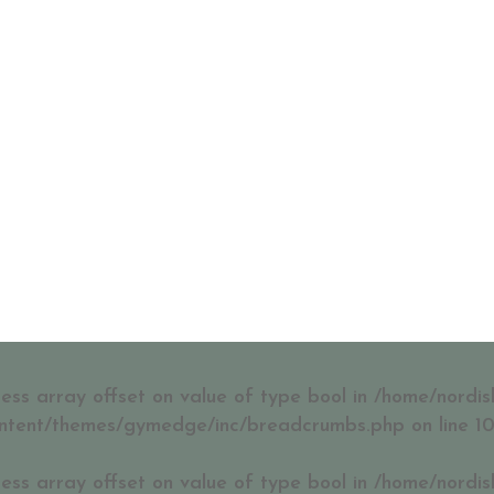
HEM
TRÄNA MED OSS
BEHANDLINGAR
 Category:
Personlig
cess array offset on value of type bool in
/home/nordis
ntent/themes/gymedge/inc/breadcrumbs.php
on line
1
cess array offset on value of type bool in
/home/nordis